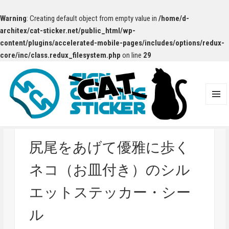
Warning
: Creating default object from empty value in
/home/d-
architex/cat-sticker.net/public_html/wp-
content/plugins/accelerated-mobile-pages/includes/options/redux-
core/inc/class.redux_filesystem.php
on line
29
メニュ
ーとウ
ィジェ
ット
尻尾をあげて優雅に歩く
ネコ（お皿付き）のシル
エットステッカー・シー
ル