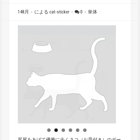
148月
-
による cat-sticker
-
0
-
単体
尻尾をあげて優雅に歩くネコ（お皿付き）のポー